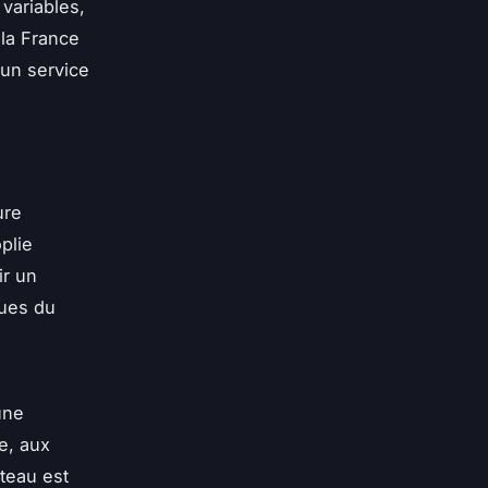
variables,
 la France
 un service
ure
plie
ir un
ques du
une
e, aux
teau est