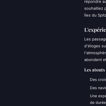
répondre au
souhaitiez p
îles du Spit
L'expérie
Les passage
d'éloges su
l'atmosphèr
abondent et
Les atouts
Des croi
Des navi
Une expé
de durée