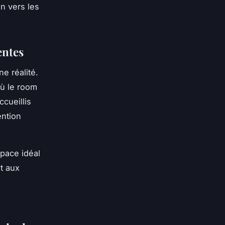
n vers les
entes
e réalité.
où le room
ccueillis
ention
pace idéal
et aux