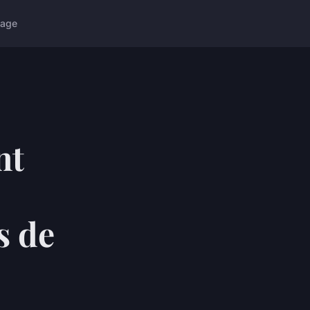
age
nt
s de