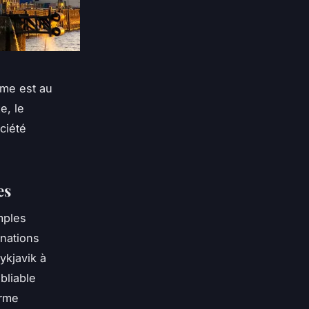
ime est au
e, le
ciété
es
mples
inations
ykjavik à
bliable
arme