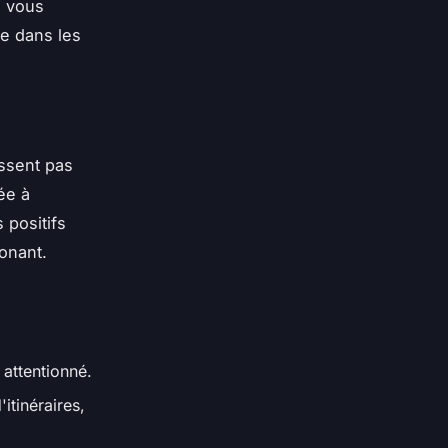
e vous
ue dans les
issent pas
ée à
 positifs
onant.
 attentionné.
itinéraires,