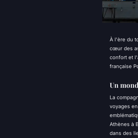
À l'ère du 
cœur des as
confort et 
française P
Un monde
La compagn
voyages en 
emblématiqu
Athènes à B
dans des li