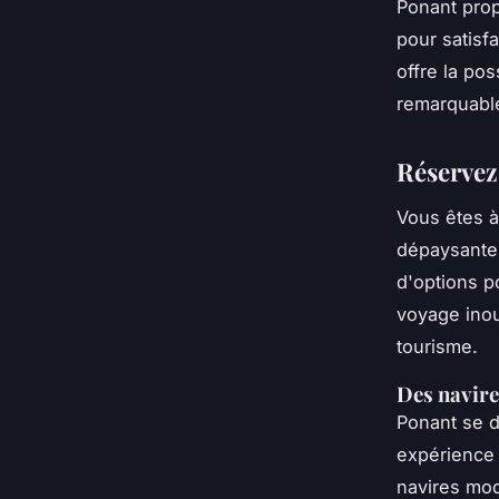
Ponant prop
pour satisf
offre la pos
remarquabl
Réservez
Vous êtes à
dépaysante 
d'options p
voyage inou
tourisme.
Des navire
Ponant se d
expérience 
navires mod