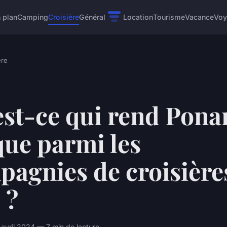
 plan
Camping
Croisière
Général
Location
Tourisme
Vacance
Voy
ère
st-ce qui rend Pona
que parmi les
agnies de croisière
 ?
 avril 2024 — 7 min de lecture