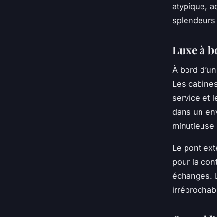
atypique, a
splendeurs 
Luxe à bo
À bord d’un 
Les cabines
service et 
dans un envi
minutieuse 
Le pont ext
pour la cont
échanges. L
irréprochabl