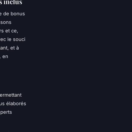
s inclus
ie de bonus
ssons
s et ce,
ec le souci
ant, et à
, en
permettant
us élaborés
perts