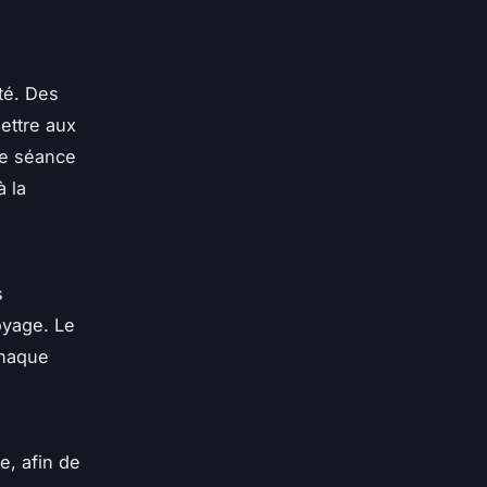
té. Des
ettre aux
ne séance
 la
s
oyage. Le
chaque
e, afin de