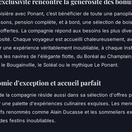
exclusivité rencontre la générosité des bonu
roisière avec Ponant, c’est bénéficier de toute une panopl
issons, pension complète, et à bord, une sélection de boi
 offertes. La compagnie répond aux besoins les plus diver
sité. Chaque voyageur est accueilli chaleureusement, av
ir une expérience véritablement inoubliable, à chaque inst
s les navires de l'élégante flotte, du Boréal au Champlain
 le Bougainville, le Soléal ou le mythique Le Ponant.
mie d’exception et accueil parfait
e la compagnie réside aussi dans sa sélection d'offres 
 une palette d'expériences culinaires exquises. Les men
efs renommés comme Alain Ducasse et les sommeliers ex
des festins inoubliables.