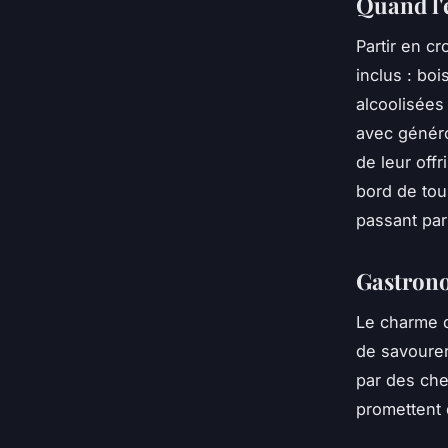
Quand l'
Partir en c
inclus : bo
alcoolisées
avec généro
de leur offr
bord de tou
passant par
Gastrono
Le charme d
de savourer
par des ch
promettent 