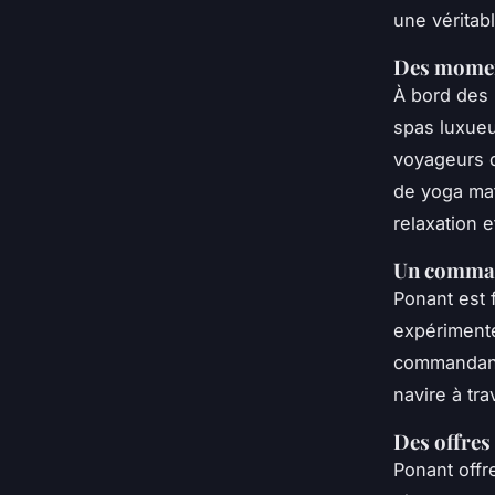
une véritabl
Des moment
À bord des 
spas luxueu
voyageurs d
de yoga mat
relaxation et
Un comman
Ponant est 
expérimenté
commandant,
navire à tr
Des offres 
Ponant offr