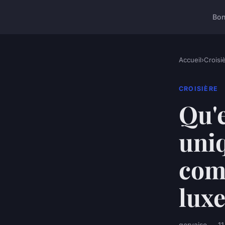
Bon
Accueil
›
Croisi
CROISIÈRE
Qu'e
uni
comp
luxe
gervaise — 11