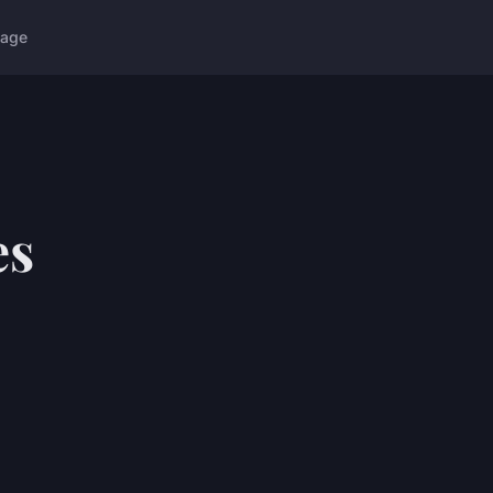
age
es