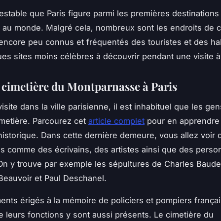
testable que Paris figure parmi les premières destinations
s au monde. Malgré cela, nombreux sont les endroits de ce
 encore peu connus et fréquentés des touristes et des hab
ues sites moins célèbres à découvrir pendant une visite à
le cimetière du Montparnasse à Paris
isite dans la ville parisienne, il est inhabituel que les gens
cimetière. Parcourez cet
article complet
pour en apprendre
 historique. Dans cette dernière demeure, vous allez voir
és comme des écrivains, des artistes ainsi que des person
 On y trouve par exemple les sépultures de Charles Baudel
Beauvoir et Paul Deschanel.
ts érigés à la mémoire de policiers et pompiers françai
de leurs fonctions y sont aussi présents. Le cimetière du