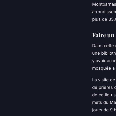
Montparnass
arrondissem
plus de 35.
Faire un
Dans cette 
une bibliot
y avoir acc
mosquée a j
La visite d
de prières o
de ce lieu 
mets du Mag
jours de 9 