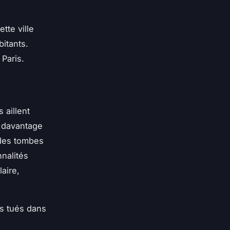
tte ville
itants.
 Paris.
 aillent
 davantage
 des tombes
nalités
aire,
s tués dans