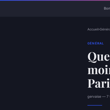
Bon
Accueil
›
Généra
GÉNÉRAL
Quel
moin
Pari
gervaise — 7 