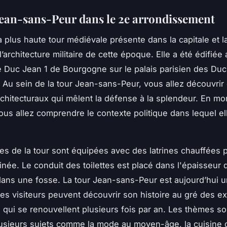
Jean-sans-Peur dans le 2e arrondissement
 la plus haute tour médiévale présente dans la capitale et l
’architecture militaire de cette époque. Elle a été édifiée
le Duc Jean 1 de Bourgogne sur le palais parisien des Du
Au sein de la tour Jean-sans-Peur, vous allez découvrir
chitecturaux qui mêlent la défense à la splendeur. En mo
vous allez comprendre le contexte politique dans lequel ell
s de la tour sont équipées avec des latrines chauffées p
née. Le conduit des toilettes est placé dans l'épaisseur d
ns une fosse. La tour Jean-sans-Peur est aujourd’hui u
 les visiteurs peuvent découvrir son histoire au gré des e
 qui se renouvellent plusieurs fois par an. Les thèmes son
lusieurs sujets comme la mode au moyen-âge, la cuisin