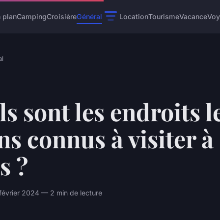
 plan
Camping
Croisière
Général
Location
Tourisme
Vacance
Voy
l
s sont les endroits l
s connus à visiter à
s ?
février 2024 — 2 min de lecture