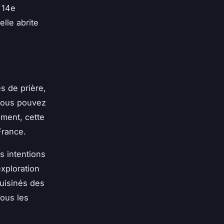
 14e
lle abrite
s de prière,
 vous pouvez
ement, cette
 France.
s intentions
exploration
uisinés des
ous les