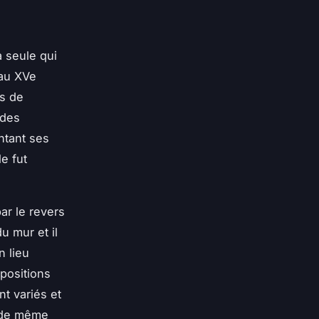
a seule qui
 au XVe
cs de
 des
ntant ses
e fut
ar le revers
u mur et il
n lieu
xpositions
t variés et
e de même